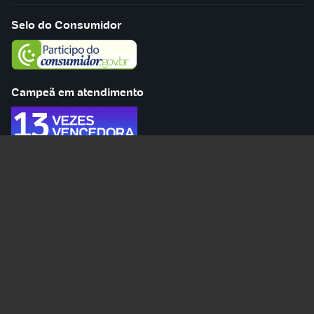
Selo do Consumidor
Campeã em atendimento
O melhor app de ingresso
Ingresso.com Ltda
/ CNPJ: 00.860.640/0001-71
Endereço:
Rua da Quitanda,
86 - 9º andar
-
Centro - RJ
-
20091-005
Atendimento ao cliente
© 2018 - Copyright Ingresso.com - todos os direitos