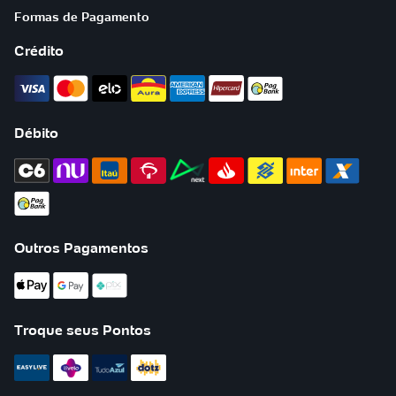
Formas de Pagamento
Crédito
Visa
MasterCard
Elo
Cartão
Cartão
Hipercard
Pagbank
Aura
American
Express
Débito
C6
Nubank
Itaú
Bradesco
Next
Banco
Banco
Inter
Caixa
Santander
do
Econômica
Pagbank
Brasil
Outros Pagamentos
ApplePay
Google
Pix
Pay
Troque seus Pontos