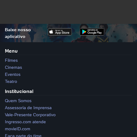
Baixe nosso
aplicativo
Menu
Sitemap
Filmes
Cinemas
Eventos
Teatro
Institucional
Quem Somos
Assessoria de Imprensa
Vale-Presente Corporativo
Ingresso.com atende
movieID.com
Faça parte do time